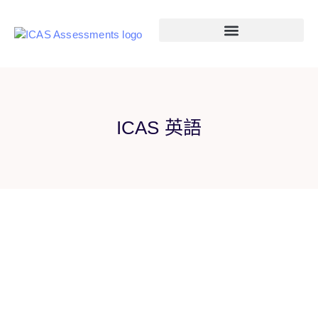
ICAS Excellence Awards Ceremony 2026
ICAS 英語